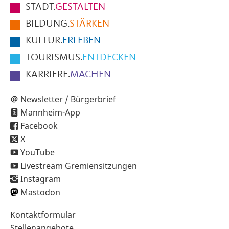
STADT.
GESTALTEN
der
BILDUNG.
STÄRKEN
Seite
KULTUR.
ERLEBEN
TOURISMUS.
ENTDECKEN
KARRIERE.
MACHEN
Newsletter / Bürgerbrief
Mannheim-App
Facebook
X
YouTube
Livestream Gremiensitzungen
Instagram
Mastodon
Sekundärnavigation
Kontaktformular
im
Stellenangebote