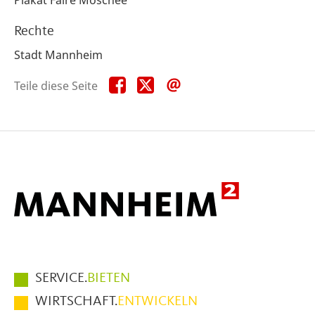
Rechte
Stadt Mannheim
Teile
Teile
Teile
Teile diese Seite
diese
diese
diese
Seite
Seite
Seite
auf
auf
per
Facebook
X
E-
Mail
Hauptmenüpunkte
SERVICE.
BIETEN
im
WIRTSCHAFT.
ENTWICKELN
Fußbereich