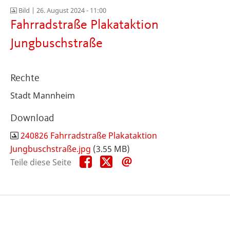
Bild |
26. August 2024 - 11:00
Fahrradstraße Plakataktion
Jungbuschstraße
Rechte
Stadt Mannheim
Download
240826 Fahrradstraße Plakataktion
Jungbuschstraße.jpg
(3.55 MB)
Teile
Teile
Teile
Teile diese Seite
diese
diese
diese
Seite
Seite
Seite
auf
auf
per
Facebook
X
E-
Mail