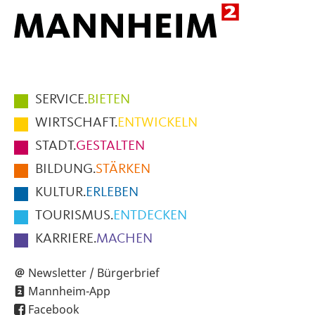
Hauptmenüpunkte
SERVICE.
BIETEN
im
WIRTSCHAFT.
ENTWICKELN
Fußbereich
STADT.
GESTALTEN
der
BILDUNG.
STÄRKEN
Seite
KULTUR.
ERLEBEN
TOURISMUS.
ENTDECKEN
KARRIERE.
MACHEN
Newsletter / Bürgerbrief
Mannheim-App
Facebook