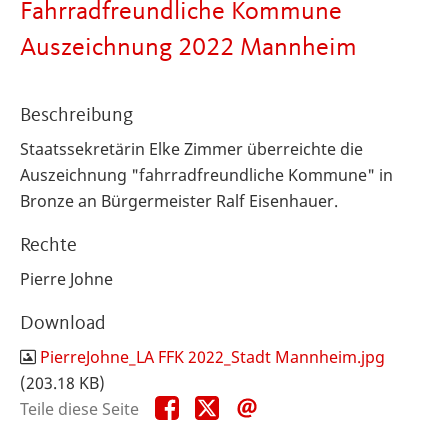
Fahrradfreundliche Kommune
Auszeichnung 2022 Mannheim
Beschreibung
Staatssekretärin Elke Zimmer überreichte die
Auszeichnung "fahrradfreundliche Kommune" in
Bronze an Bürgermeister Ralf Eisenhauer.
Rechte
Pierre Johne
Download
PierreJohne_LA FFK 2022_Stadt Mannheim.jpg
(203.18 KB)
Teile
Teile
Teile
Teile diese Seite
diese
diese
diese
Seite
Seite
Seite