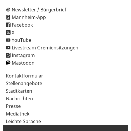
Newsletter / Bürgerbrief
Mannheim-App
Facebook
X
YouTube
Livestream Gremiensitzungen
Instagram
Mastodon
Sekundärnavigation
Kontaktformular
im
Stellenangebote
Fußbereich
Stadtkarten
Nachrichten
Presse
Mediathek
Leichte Sprache
Gebärdensprache