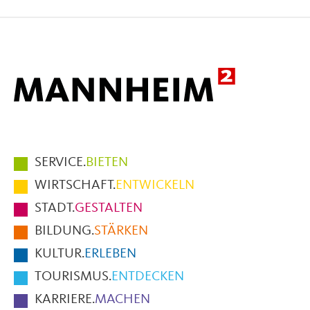
auf
auf
per
Facebook
X
E-
Mail
Hauptmenüpunkte
SERVICE.
BIETEN
im
WIRTSCHAFT.
ENTWICKELN
Fußbereich
STADT.
GESTALTEN
der
BILDUNG.
STÄRKEN
Seite
KULTUR.
ERLEBEN
TOURISMUS.
ENTDECKEN
KARRIERE.
MACHEN