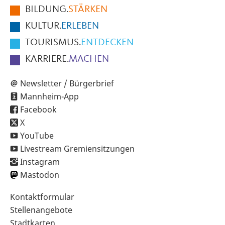
BILDUNG.
STÄRKEN
Seite
KULTUR.
ERLEBEN
TOURISMUS.
ENTDECKEN
KARRIERE.
MACHEN
Newsletter / Bürgerbrief
Mannheim-App
Facebook
X
YouTube
Livestream Gremiensitzungen
Instagram
Mastodon
Sekundärnavigation
Kontaktformular
im
Stellenangebote
Fußbereich
Stadtkarten