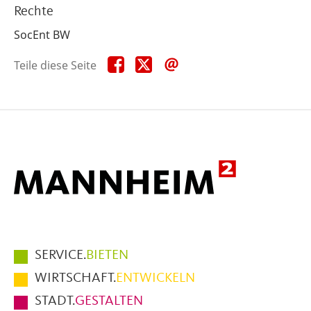
Rechte
SocEnt BW
Teile
Teile
Teile
Teile diese Seite
diese
diese
diese
Seite
Seite
Seite
auf
auf
per
Facebook
X
E-
Mail
Hauptmenüpunkte
SERVICE.
BIETEN
im
WIRTSCHAFT.
ENTWICKELN
Fußbereich
STADT.
GESTALTEN
der