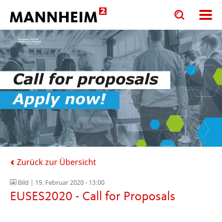
Toggle
Toggle
search
search
input
input
form
Zurück zur Übersicht
Bild |
19. Februar 2020 - 13:00
EUSES2020 - Call for Proposals