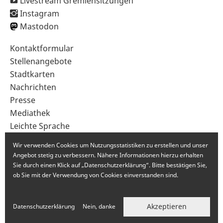
Livestream Gremiensitzungen
Instagram
Mastodon
Sekundärnavigation
Kontaktformular
im
Stellenangebote
Fußbereich
Stadtkarten
Nachrichten
Presse
Mediathek
Leichte Sprache
Gebärdensprache
Wir verwenden Cookies um Nutzungsstatistiken zu erstellen und unser
Angebot stetig zu verbessern. Nähere Informationen hierzu erhalten
Sie durch einen Klick auf „Datenschutzerklärung“. Bitte bestätigen Sie,
ob Sie mit der Verwendung von Cookies einverstanden sind.
Akzeptieren
Datenschutzerklärung
Nein, danke