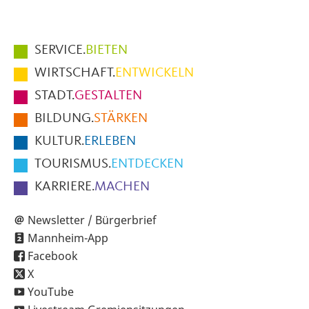
Hauptmenüpunkte
SERVICE.
BIETEN
im
WIRTSCHAFT.
ENTWICKELN
Fußbereich
STADT.
GESTALTEN
der
BILDUNG.
STÄRKEN
Seite
KULTUR.
ERLEBEN
TOURISMUS.
ENTDECKEN
KARRIERE.
MACHEN
Newsletter / Bürgerbrief
Mannheim-App
Facebook
X
YouTube