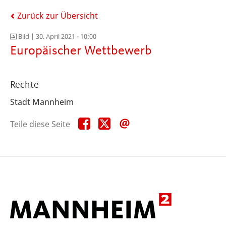
Zurück zur Übersicht
Bild |
30. April 2021 - 10:00
Europäischer Wettbewerb
Rechte
Stadt Mannheim
Teile
Teile
Teile
Teile diese Seite
diese
diese
diese
Seite
Seite
Seite
auf
auf
per
Facebook
X
E-
Mail