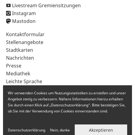
Livestream Gremiensitzungen
Instagram
Mastodon
Sekundärnavigation
Kontaktformular
im
Stellenangebote
Fußbereich
Stadtkarten
Nachrichten
Presse
Mediathek
Leichte Sprache
Gebärdensprache
Wir verwenden Cookies um Nutzungsstatistiken zu erstellen und unser
Angebot stetig zu verbessern. Nähere Informationen hierzu erhalten
Sie durch einen Klick auf „Datenschutzerklärung“. Bitte bestätigen Sie,
ob Sie mit der Verwendung von Cookies einverstanden sind.
Akzeptieren
Datenschutzerklärung
Nein, danke