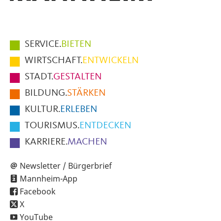
Hauptmenüpunkte
SERVICE.
BIETEN
im
WIRTSCHAFT.
ENTWICKELN
Fußbereich
STADT.
GESTALTEN
der
BILDUNG.
STÄRKEN
Seite
KULTUR.
ERLEBEN
TOURISMUS.
ENTDECKEN
KARRIERE.
MACHEN
Newsletter / Bürgerbrief
Mannheim-App
Facebook
X
YouTube