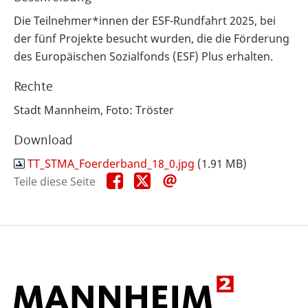
Die Teilnehmer*innen der ESF-Rundfahrt 2025, bei
der fünf Projekte besucht wurden, die die Förderung
des Europäischen Sozialfonds (ESF) Plus erhalten.
Rechte
Stadt Mannheim, Foto: Tröster
Download
TT_STMA_Foerderband_18_0.jpg
(1.91 MB)
Teile
Teile
Teile
Teile diese Seite
diese
diese
diese
Seite
Seite
Seite
auf
auf
per
Facebook
X
E-
Mail