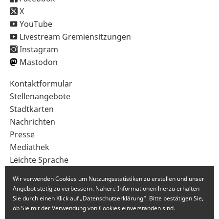
X
YouTube
Livestream Gremiensitzungen
Instagram
Mastodon
Sekundärnavigation
Kontaktformular
im
Stellenangebote
Fußbereich
Stadtkarten
Nachrichten
Presse
Mediathek
Leichte Sprache
Gebärdensprache
Wir verwenden Cookies um Nutzungsstatistiken zu erstellen und unser
Angebot stetig zu verbessern. Nähere Informationen hierzu erhalten
Sie durch einen Klick auf „Datenschutzerklärung“. Bitte bestätigen Sie,
ob Sie mit der Verwendung von Cookies einverstanden sind.