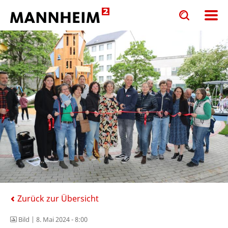
Toggle
Toggle
search
search
input
input
form
Zurück zur Übersicht
Bild |
8. Mai 2024 - 8:00