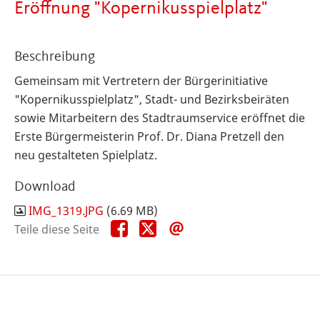
Eröffnung "Kopernikusspielplatz"
Beschreibung
Gemeinsam mit Vertretern der Bürgerinitiative
"Kopernikusspielplatz", Stadt- und Bezirksbeiräten
sowie Mitarbeitern des Stadtraumservice eröffnet die
Erste Bürgermeisterin Prof. Dr. Diana Pretzell den
neu gestalteten Spielplatz.
Download
IMG_1319.JPG
(6.69 MB)
Teile
Teile
Teile
Teile diese Seite
diese
diese
diese
Seite
Seite
Seite
auf
auf
per
Facebook
X
E-
Mail