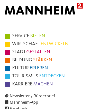
Hauptmenüpunkte
SERVICE.
BIETEN
im
WIRTSCHAFT.
ENTWICKELN
Fußbereich
STADT.
GESTALTEN
der
BILDUNG.
STÄRKEN
Seite
KULTUR.
ERLEBEN
TOURISMUS.
ENTDECKEN
KARRIERE.
MACHEN
Newsletter / Bürgerbrief
Mannheim-App
Facebook