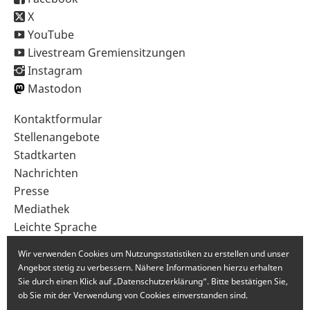
X
YouTube
Livestream Gremiensitzungen
Instagram
Mastodon
Sekundärnavigation
Kontaktformular
im
Stellenangebote
Fußbereich
Stadtkarten
Nachrichten
Presse
Mediathek
Leichte Sprache
Gebärdensprache
Wir verwenden Cookies um Nutzungsstatistiken zu erstellen und unser
Angebot stetig zu verbessern. Nähere Informationen hierzu erhalten
Sie durch einen Klick auf „Datenschutzerklärung“. Bitte bestätigen Sie,
ob Sie mit der Verwendung von Cookies einverstanden sind.