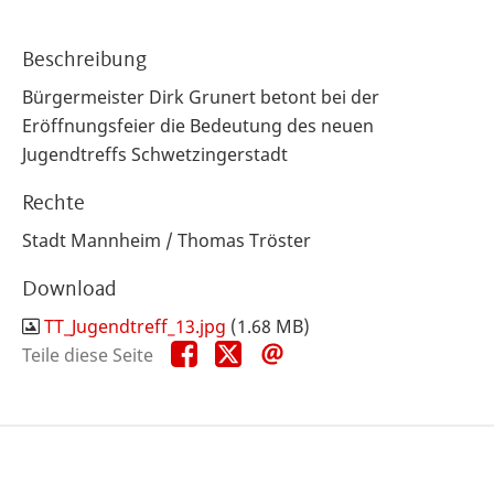
Beschreibung
Bürgermeister Dirk Grunert betont bei der
Eröffnungsfeier die Bedeutung des neuen
Jugendtreffs Schwetzingerstadt
Rechte
Stadt Mannheim / Thomas Tröster
Download
TT_Jugendtreff_13.jpg
(1.68 MB)
Teile
Teile
Teile
Teile diese Seite
diese
diese
diese
Seite
Seite
Seite
auf
auf
per
Facebook
X
E-
Mail