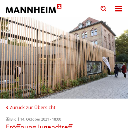
Toggle
Toggle
search
search
input
input
form
Zurück zur Übersicht
Bild |
14. Oktober 2021 - 18:00
Eröffnung Jugendtreff