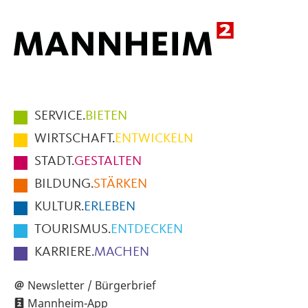
Hauptmenüpunkte
SERVICE.
BIETEN
im
WIRTSCHAFT.
ENTWICKELN
Fußbereich
STADT.
GESTALTEN
der
BILDUNG.
STÄRKEN
Seite
KULTUR.
ERLEBEN
TOURISMUS.
ENTDECKEN
KARRIERE.
MACHEN
Newsletter / Bürgerbrief
Mannheim-App