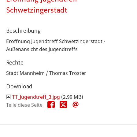
Schwetzingerstadt
Beschreibung
Eröffnung Jugendtreff Schwetzingerstadt -
Außenansicht des Jugendtreffs
Rechte
Stadt Mannheim / Thomas Tröster
Download
TT_Jugendtreff_3.jpg
(2.99 MB)
Teile
Teile
Teile
Teile diese Seite
diese
diese
diese
Seite
Seite
Seite
auf
auf
per
Facebook
X
E-
Mail