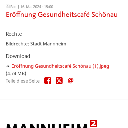
Bild |
16. Mai 2024 - 15:00
Eröffnung Gesundheitscafé Schönau
Rechte
Bildrechte: Stadt Mannheim
Download
Eröffnung Gesundheitscafé Schönau (1).jpeg
(4.74 MB)
Teile
Teile
Teile
Teile diese Seite
diese
diese
diese
Seite
Seite
Seite
auf
auf
per
Facebook
X
E-
Mail