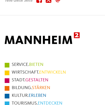
Teile diese Seite
diese
diese
diese
Seite
Seite
Seite
auf
auf
per
Facebook
X
E-
Mail
Hauptmenüpunkte
SERVICE.
BIETEN
im
WIRTSCHAFT.
ENTWICKELN
Fußbereich
STADT.
GESTALTEN
der
BILDUNG.
STÄRKEN
Seite
KULTUR.
ERLEBEN
TOURISMUS.
ENTDECKEN