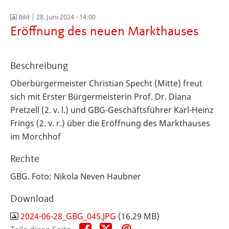
Bild |
28. Juni 2024 - 14:00
Eröffnung des neuen Markthauses
Beschreibung
Oberbürgermeister Christian Specht (Mitte) freut
sich mit Erster Bürgermeisterin Prof. Dr. Diana
Pretzell (2. v. l.) und GBG-Geschäftsführer Karl-Heinz
Frings (2. v. r.) über die Eröffnung des Markthauses
im Morchhof
Rechte
GBG. Foto: Nikola Neven Haubner
Download
2024-06-28_GBG_045.JPG
(16.29 MB)
Teile
Teile
Teile