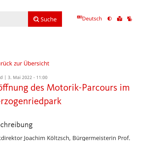
Deutsch
Ansicht
Zu
Zu
Suche
mit
den
de
hohem
Inhalte
Inh
Kontrast
in
in
umschalten
leichter
Geb
Sprach
rück zur Übersicht
ld |
3. Mai 2022 - 11:00
öffnung des Motorik-Parcours im
rzogenriedpark
chreibung
direktor Joachim Költzsch, Bürgermeisterin Prof.