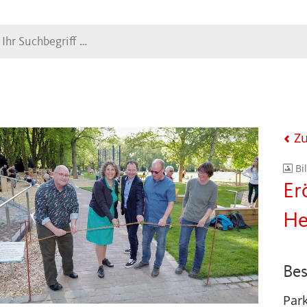
Suche
Zu
Bi
Er
He
Bes
Park