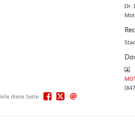
Dr. 
Mot
Rec
Sta
Do
MOT
(847
Teile
Teile
Teile
eile diese Seite
diese
diese
diese
Seite
Seite
Seite
auf
auf
per
Facebook
X
E-
Mail