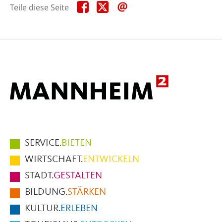
Teile
Teile
Teile
Teile diese Seite
diese
diese
diese
Seite
Seite
Seite
auf
auf
per
Facebook
X
E-
Mail
Hauptmenüpunkte
SERVICE.
BIETEN
im
WIRTSCHAFT.
ENTWICKELN
Fußbereich
STADT.
GESTALTEN
der
BILDUNG.
STÄRKEN
Seite
KULTUR.
ERLEBEN