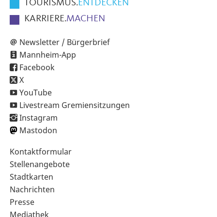
TOURISMUS.
ENTDECKEN
KARRIERE.
MACHEN
Newsletter / Bürgerbrief
Mannheim-App
Facebook
X
YouTube
Livestream Gremiensitzungen
Instagram
Mastodon
Sekundärnavigation
Kontaktformular
im
Stellenangebote
Fußbereich
Stadtkarten
Nachrichten
Presse
Mediathek