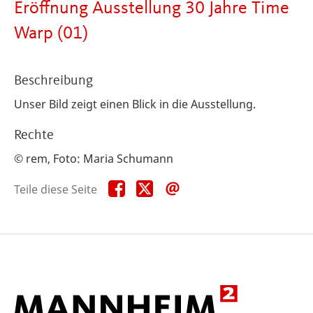
Eröffnung Ausstellung 30 Jahre Time
Warp (01)
Beschreibung
Unser Bild zeigt einen Blick in die Ausstellung.
Rechte
© rem, Foto: Maria Schumann
Teile
Teile
Teile
Teile diese Seite
diese
diese
diese
Seite
Seite
Seite
auf
auf
per
Facebook
X
E-
Mail