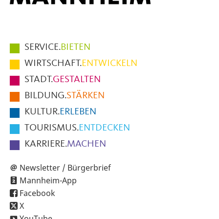
Hauptmenüpunkte
SERVICE.
BIETEN
im
WIRTSCHAFT.
ENTWICKELN
Fußbereich
STADT.
GESTALTEN
der
BILDUNG.
STÄRKEN
Seite
KULTUR.
ERLEBEN
TOURISMUS.
ENTDECKEN
KARRIERE.
MACHEN
Newsletter / Bürgerbrief
Mannheim-App
Facebook
X
YouTube