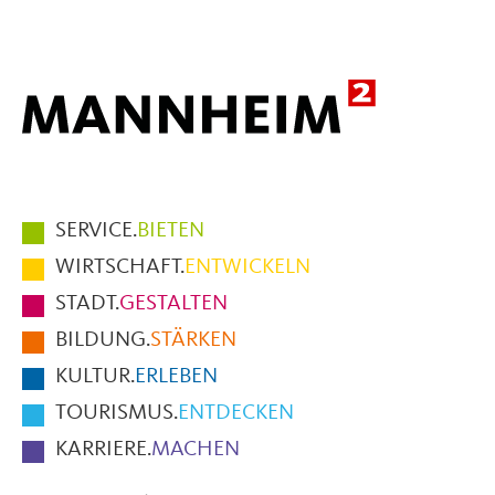
Mail
Hauptmenüpunkte
SERVICE.
BIETEN
im
WIRTSCHAFT.
ENTWICKELN
Fußbereich
STADT.
GESTALTEN
der
BILDUNG.
STÄRKEN
Seite
KULTUR.
ERLEBEN
TOURISMUS.
ENTDECKEN
KARRIERE.
MACHEN