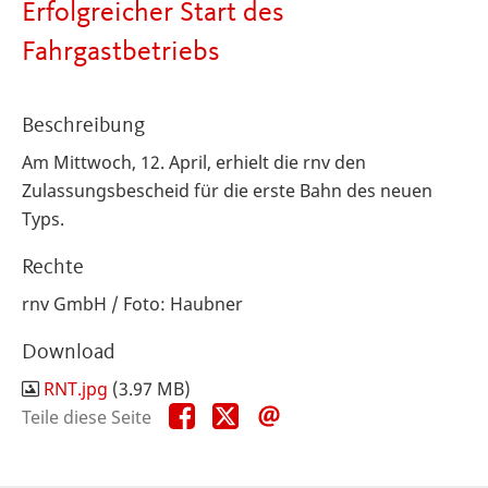
Erfolgreicher Start des
Fahrgastbetriebs
Beschreibung
Am Mittwoch, 12. April, erhielt die rnv den
Zulassungsbescheid für die erste Bahn des neuen
Typs.
Rechte
rnv GmbH / Foto: Haubner
Download
RNT.jpg
(3.97 MB)
Teile
Teile
Teile
Teile diese Seite
diese
diese
diese
Seite
Seite
Seite
auf
auf
per
Facebook
X
E-