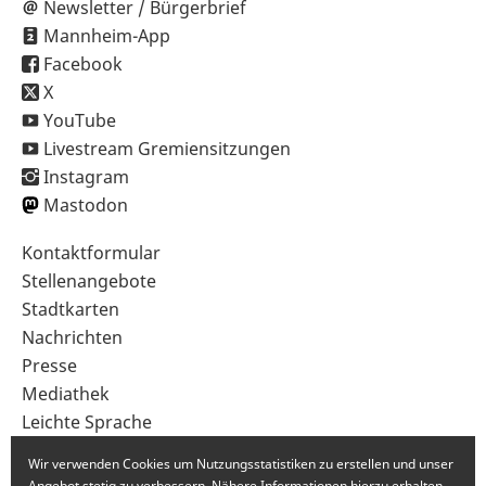
Newsletter / Bürgerbrief
Mannheim-App
Facebook
X
YouTube
Livestream Gremiensitzungen
Instagram
Mastodon
Sekundärnavigation
Kontaktformular
im
Stellenangebote
Fußbereich
Stadtkarten
Nachrichten
Presse
Mediathek
Leichte Sprache
Gebärdensprache
Wir verwenden Cookies um Nutzungsstatistiken zu erstellen und unser
Angebot stetig zu verbessern. Nähere Informationen hierzu erhalten