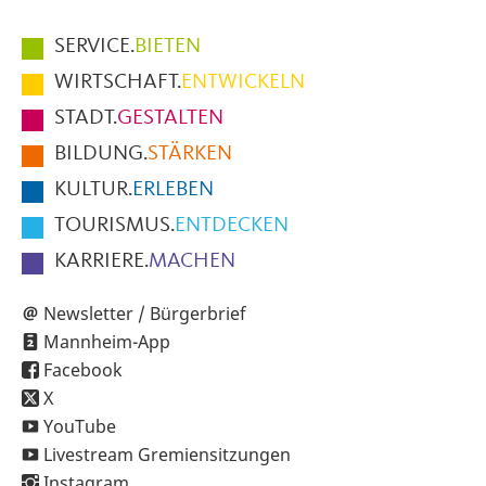
Hauptmenüpunkte
SERVICE.
BIETEN
im
WIRTSCHAFT.
ENTWICKELN
Fußbereich
STADT.
GESTALTEN
der
BILDUNG.
STÄRKEN
Seite
KULTUR.
ERLEBEN
TOURISMUS.
ENTDECKEN
KARRIERE.
MACHEN
Newsletter / Bürgerbrief
Mannheim-App
Facebook
X
YouTube
Livestream Gremiensitzungen
Instagram