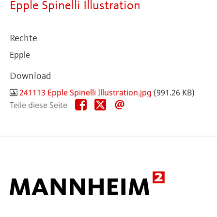
Epple Spinelli Illustration
Rechte
Epple
Download
241113 Epple Spinelli Illustration.jpg
(991.26 KB)
Teile
Teile
Teile
Teile diese Seite
diese
diese
diese
Seite
Seite
Seite
auf
auf
per
Facebook
X
E-
Mail