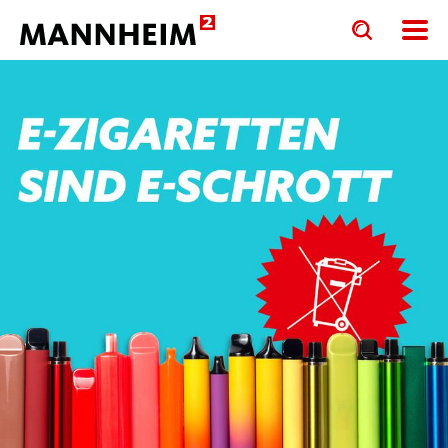
Toggle
Toggle
search
search
input
input
form