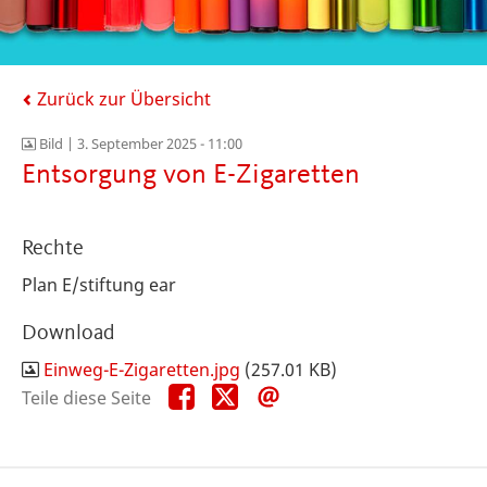
Zurück zur Übersicht
Bild |
3. September 2025 - 11:00
Entsorgung von E-Zigaretten
Rechte
Plan E/stiftung ear
Download
Einweg-E-Zigaretten.jpg
(257.01 KB)
Teile
Teile
Teile
Teile diese Seite
diese
diese
diese
Seite
Seite
Seite
auf
auf
per
Facebook
X
E-
Mail