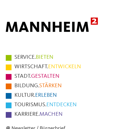
Hauptmenüpunkte
SERVICE.
BIETEN
im
WIRTSCHAFT.
ENTWICKELN
Fußbereich
STADT.
GESTALTEN
der
BILDUNG.
STÄRKEN
Seite
KULTUR.
ERLEBEN
TOURISMUS.
ENTDECKEN
KARRIERE.
MACHEN
Newsletter / Bürgerbrief