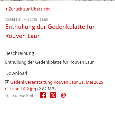
Zurück zur Übersicht
Bild |
31. Mai 2025 - 15:00
Enthüllung der Gedenkplatte für
Rouven Laur
Beschreibung
Enthüllung der Gedenkplatte für Rouven Laur
Download
Gedenkveranstaltung Rouven Laur 31. Mai 2025
(11 von 16)2.jpg
(2.82 MB)
Teile
Teile
Teile
Teile diese Seite
diese
diese
diese
Seite
Seite
Seite
auf
auf
per
Facebook
X
E-
Mail