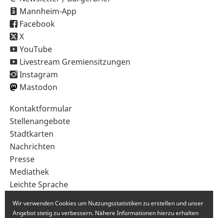
Mannheim-App
Facebook
X
YouTube
Livestream Gremiensitzungen
Instagram
Mastodon
Sekundärnavigation
Kontaktformular
im
Stellenangebote
Fußbereich
Stadtkarten
Nachrichten
Presse
Mediathek
Leichte Sprache
Gebärdensprache
Wir verwenden Cookies um Nutzungsstatistiken zu erstellen und unser
Angebot stetig zu verbessern. Nähere Informationen hierzu erhalten