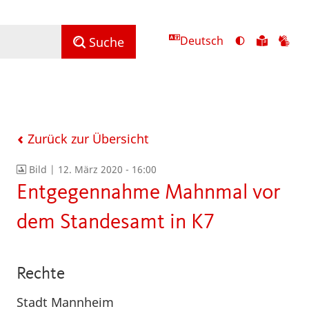
Deutsch
Ansicht
Zu
Zu
Suche
mit
den
de
hohem
Inhalte
Inh
Kontrast
in
in
umschalten
leichter
Geb
Sprach
Zurück zur Übersicht
Bild |
12. März 2020 - 16:00
Entgegennahme Mahnmal vor
dem Standesamt in K7
Rechte
Stadt Mannheim