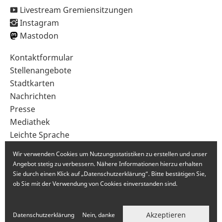
Livestream Gremiensitzungen
Instagram
Mastodon
Sekundärnavigation
Kontaktformular
im
Stellenangebote
Fußbereich
Stadtkarten
Nachrichten
Presse
Mediathek
Leichte Sprache
Gebärdensprache
Wir verwenden Cookies um Nutzungsstatistiken zu erstellen und unser
Angebot stetig zu verbessern. Nähere Informationen hierzu erhalten
Sie durch einen Klick auf „Datenschutzerklärung“. Bitte bestätigen Sie,
ob Sie mit der Verwendung von Cookies einverstanden sind.
Akzeptieren
Datenschutzerklärung
Nein, danke