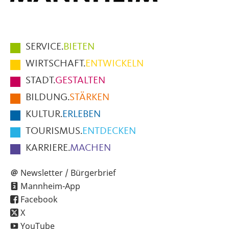
Hauptmenüpunkte
SERVICE.
BIETEN
im
WIRTSCHAFT.
ENTWICKELN
Fußbereich
STADT.
GESTALTEN
der
BILDUNG.
STÄRKEN
Seite
KULTUR.
ERLEBEN
TOURISMUS.
ENTDECKEN
KARRIERE.
MACHEN
Newsletter / Bürgerbrief
Mannheim-App
Facebook
X
YouTube