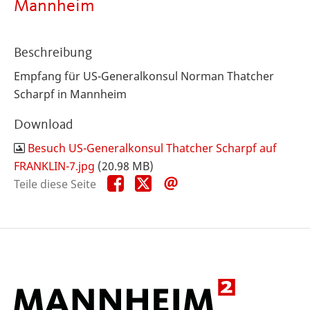
Mannheim
Beschreibung
Empfang für US-Generalkonsul Norman Thatcher
Scharpf in Mannheim
Download
Besuch US-Generalkonsul Thatcher Scharpf auf
FRANKLIN-7.jpg
(20.98 MB)
Teile
Teile
Teile
Teile diese Seite
diese
diese
diese
Seite
Seite
Seite
auf
auf
per
Facebook
X
E-
Mail