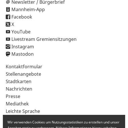
Newsletter / Bürgerbrief
Mannheim-App
Facebook
X
YouTube
Livestream Gremiensitzungen
Instagram
Mastodon
Sekundärnavigation
Kontaktformular
im
Stellenangebote
Fußbereich
Stadtkarten
Nachrichten
Presse
Mediathek
Leichte Sprache
Gebärdensprache
Wir verwenden Cookies um Nutzungsstatistiken zu erstellen und unser
Angebot stetig zu verbessern. Nähere Informationen hierzu erhalten