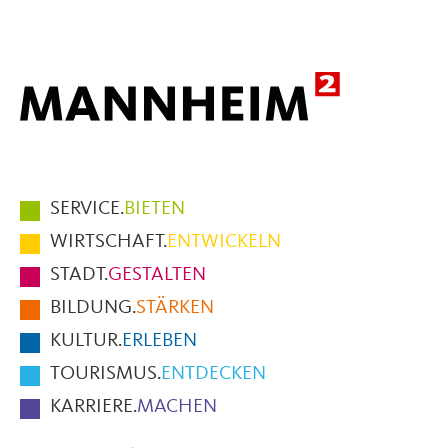
Mail
Hauptmenüpunkte
SERVICE.
BIETEN
im
WIRTSCHAFT.
ENTWICKELN
Fußbereich
STADT.
GESTALTEN
der
BILDUNG.
STÄRKEN
Seite
KULTUR.
ERLEBEN
TOURISMUS.
ENTDECKEN
KARRIERE.
MACHEN