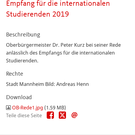
Empfang für die internationalen
Studierenden 2019
Beschreibung
Oberbürgermeister Dr. Peter Kurz bei seiner Rede
anlässlich des Empfangs für die internationalen
Studierenden.
Rechte
Stadt Mannheim Bild: Andreas Henn
Download
OB-Rede1.jpg
(1.59 MB)
Teile
Teile
Teile
Teile diese Seite
diese
diese
diese
Seite
Seite
Seite
auf
auf
per
Facebook
X
E-