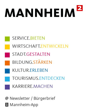
Hauptmenüpunkte
SERVICE.
BIETEN
im
WIRTSCHAFT.
ENTWICKELN
Fußbereich
STADT.
GESTALTEN
der
BILDUNG.
STÄRKEN
Seite
KULTUR.
ERLEBEN
TOURISMUS.
ENTDECKEN
KARRIERE.
MACHEN
Newsletter / Bürgerbrief
Mannheim-App