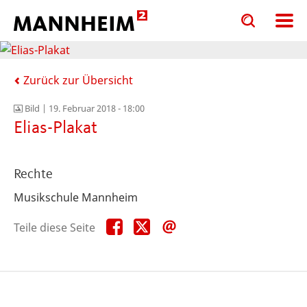
Toggle
Toggle
search
search
input
input
form
Zurück zur Übersicht
Bild |
19. Februar 2018 - 18:00
Elias-Plakat
Rechte
Musikschule Mannheim
Teile
Teile
Teile
Teile diese Seite
diese
diese
diese
Seite
Seite
Seite
auf
auf
per
Facebook
X
E-
Mail