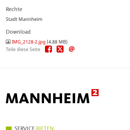
Rechte
Stadt Mannheim
Download
IMG_2128-2.jpg
(4.88 MB)
Teile
Teile
Teile
Teile diese Seite
diese
diese
diese
Seite
Seite
Seite
auf
auf
per
Facebook
X
E-
Mail
Hauptmenüpunkte
SERVICE.
BIETEN