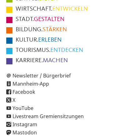
im
WIRTSCHAFT.
ENTWICKELN
Fußbereich
STADT.
GESTALTEN
der
BILDUNG.
STÄRKEN
Seite
KULTUR.
ERLEBEN
TOURISMUS.
ENTDECKEN
KARRIERE.
MACHEN
Newsletter / Bürgerbrief
Mannheim-App
Facebook
X
YouTube
Livestream Gremiensitzungen
Instagram
Mastodon