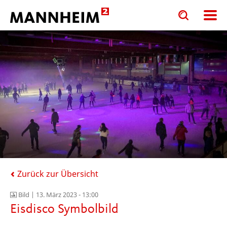
Toggle
Toggle
search
search
input
input
form
Zurück zur Übersicht
Bild |
13. März 2023 - 13:00
Eisdisco Symbolbild