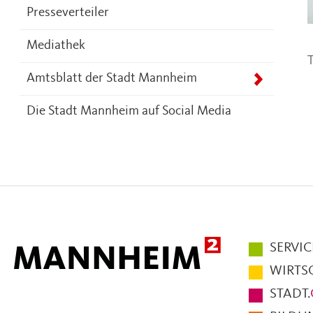
Presseverteiler
Mediathek
T
Amtsblatt der Stadt Mannheim
Die Stadt Mannheim auf Social Media
Hauptmen
SERVIC
im
WIRTS
Fußbereic
STADT.
der