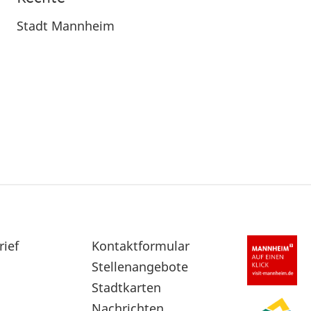
Stadt Mannheim
rief
Sekundärnavigation
Kontaktformular
im
Stellenangebote
Fußbereich
Stadtkarten
Nachrichten