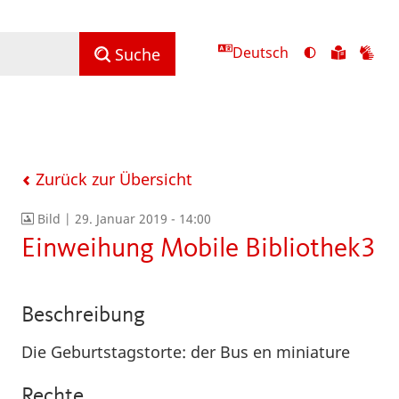
Deutsch
Ansicht
Zu
Zu
Suche
mit
den
de
hohem
Inhalte
Inh
Kontrast
in
in
umschalten
leichter
Geb
Sprach
Zurück zur Übersicht
Bild |
29. Januar 2019 - 14:00
Einweihung Mobile Bibliothek3
Beschreibung
Die Geburtstagstorte: der Bus en miniature
Rechte