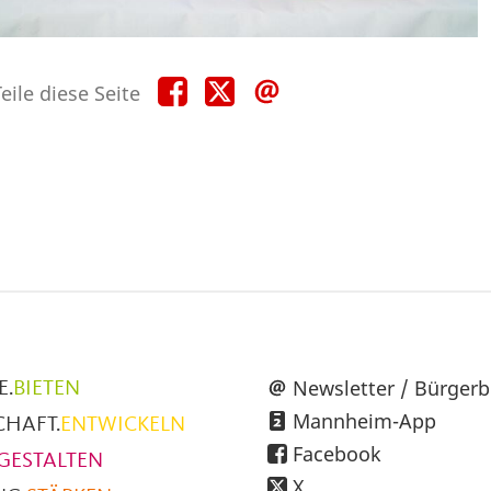
Teile
Teile
Teile
eile diese Seite
diese
diese
diese
Seite
Seite
Seite
auf
auf
per
Facebook
X
E-
Mail
üpunkte
Newsletter / Bürgerb
E.
BIETEN
Mannheim-App
CHAFT.
ENTWICKELN
h
Facebook
GESTALTEN
X