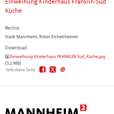
Einweihung Kinderhaus Franklin-Süd
Küche
Rechte
Stadt Mannheim, Robin Eichelsheimer
Download
Einweihung Kinderhaus FRANKLIN Süd_Küche.jpg
(3.2 MB)
Teile
Teile
Teile
Teile diese Seite
diese
diese
diese
Seite
Seite
Seite
auf
auf
per
Facebook
X
E-
Mail