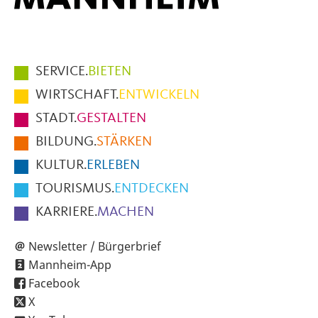
Hauptmenüpunkte
SERVICE.
BIETEN
im
WIRTSCHAFT.
ENTWICKELN
Fußbereich
STADT.
GESTALTEN
der
BILDUNG.
STÄRKEN
Seite
KULTUR.
ERLEBEN
TOURISMUS.
ENTDECKEN
KARRIERE.
MACHEN
Newsletter / Bürgerbrief
Mannheim-App
Facebook
X