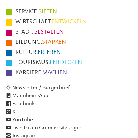
Hauptmenüpunkte
SERVICE.
BIETEN
im
WIRTSCHAFT.
ENTWICKELN
Fußbereich
STADT.
GESTALTEN
der
BILDUNG.
STÄRKEN
Seite
KULTUR.
ERLEBEN
TOURISMUS.
ENTDECKEN
KARRIERE.
MACHEN
Newsletter / Bürgerbrief
Mannheim-App
Facebook
X
YouTube
Livestream Gremiensitzungen
Instagram