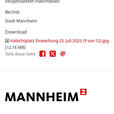
neugestalteten Habichtplatz
Rechte
Stadt Mannheim
Download
Habichtplatz Einweihung 25. Juli 2025 (9 von 12).jpg
(12.16 MB)
Teile
Teile
Teile
Teile diese Seite
diese
diese
diese
Seite
Seite
Seite
auf
auf
per
Facebook
X
E-
Mail