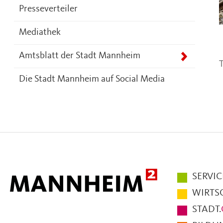
Presseverteiler
Mediathek
Amtsblatt der Stadt Mannheim
T
Die Stadt Mannheim auf Social Media
Hauptmen
SERVIC
im
WIRTS
Fußbereic
STADT.
der