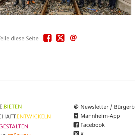
Teile
Teile
Teile
eile diese Seite
diese
diese
diese
Seite
Seite
Seite
auf
auf
per
Facebook
X
E-
Mail
üpunkte
Newsletter / Bürgerb
E.
BIETEN
Mannheim-App
CHAFT.
ENTWICKELN
h
Facebook
GESTALTEN
X