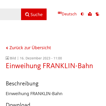
Deutsch
Ansicht
Zu
Zu
Suche
mit
den
de
hohem
Inhalte
Inh
Kontrast
in
in
umschalten
leichter
Geb
Sprach
Zurück zur Übersicht
Bild |
16. Dezember 2023 - 11:00
Einweihung FRANKLIN-Bahn
Beschreibung
Einweihung FRANKLIN-Bahn
Download