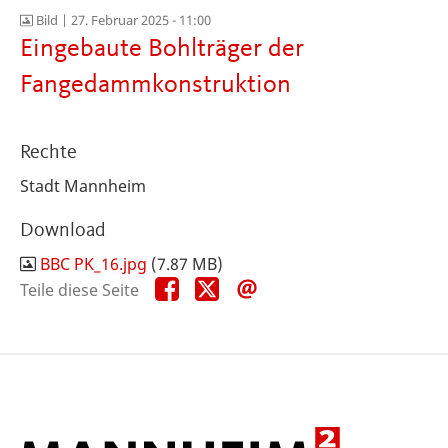
Bild |
27. Februar 2025 - 11:00
Eingebaute Bohlträger der
Fangedammkonstruktion
Rechte
Stadt Mannheim
Download
BBC PK_16.jpg
(7.87 MB)
Teile
Teile
Teile
Teile diese Seite
diese
diese
diese
Seite
Seite
Seite
auf
auf
per
Facebook
X
E-
Mail