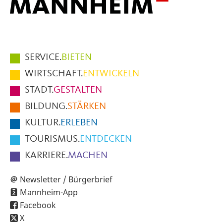
Hauptmenüpunkte
SERVICE.
BIETEN
im
WIRTSCHAFT.
ENTWICKELN
Fußbereich
STADT.
GESTALTEN
der
BILDUNG.
STÄRKEN
Seite
KULTUR.
ERLEBEN
TOURISMUS.
ENTDECKEN
KARRIERE.
MACHEN
Newsletter / Bürgerbrief
Mannheim-App
Facebook
X