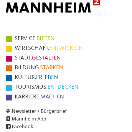
Hauptmenüpunkte
SERVICE.
BIETEN
im
WIRTSCHAFT.
ENTWICKELN
Fußbereich
STADT.
GESTALTEN
der
BILDUNG.
STÄRKEN
Seite
KULTUR.
ERLEBEN
TOURISMUS.
ENTDECKEN
KARRIERE.
MACHEN
Newsletter / Bürgerbrief
Mannheim-App
Facebook