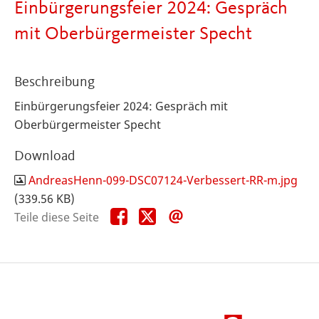
Einbürgerungsfeier 2024: Gespräch
mit Oberbürgermeister Specht
Beschreibung
Einbürgerungsfeier 2024: Gespräch mit
Oberbürgermeister Specht
Download
AndreasHenn-099-DSC07124-Verbessert-RR-m.jpg
(339.56 KB)
Teile
Teile
Teile
Teile diese Seite
diese
diese
diese
Seite
Seite
Seite
auf
auf
per
Facebook
X
E-
Mail