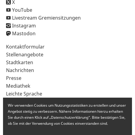
X
YouTube
Livestream Gremiensitzungen
Instagram
Mastodon
Sekundärnavigation
Kontaktformular
im
Stellenangebote
Fußbereich
Stadtkarten
Nachrichten
Presse
Mediathek
Leichte Sprache
Gebärdensprache
Wir verwenden Cookies um Nutzungsstatistiken zu erstellen und unser
Angebot stetig zu verbessern. Nähere Informationen hierzu erhalten
Sie durch einen Klick auf „Datenschutzerklärung“. Bitte bestätigen Sie,
ob Sie mit der Verwendung von Cookies einverstanden sind.