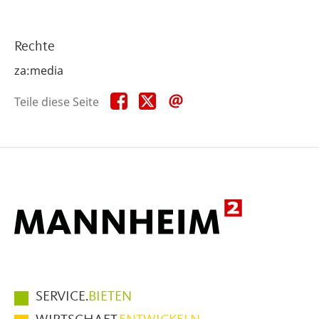
Rechte
za:media
Teile
Teile
Teile
Teile diese Seite
diese
diese
diese
Seite
Seite
Seite
auf
auf
per
Facebook
X
E-
Mail
Hauptmenüpunkte
SERVICE.
BIETEN
im