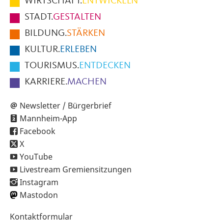
WIRTSCHAFT.
ENTWICKELN
Fußbereich
STADT.
GESTALTEN
der
BILDUNG.
STÄRKEN
Seite
KULTUR.
ERLEBEN
TOURISMUS.
ENTDECKEN
KARRIERE.
MACHEN
Newsletter / Bürgerbrief
Mannheim-App
Facebook
X
YouTube
Livestream Gremiensitzungen
Instagram
Mastodon
Sekundärnavigation
Kontaktformular