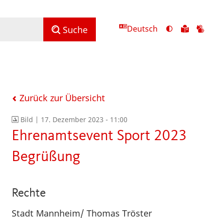
Deutsch
Ansicht
Zu
Zu
Suche
mit
den
de
hohem
Inhalte
Inh
Kontrast
in
in
umschalten
leichter
Geb
Sprach
Zurück zur Übersicht
Bild |
17. Dezember 2023 - 11:00
Ehrenamtsevent Sport 2023
Begrüßung
Rechte
Stadt Mannheim/ Thomas Tröster