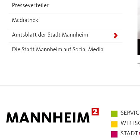
Presseverteiler
Mediathek
Amtsblatt der Stadt Mannheim
Die Stadt Mannheim auf Social Media
T
Hauptmen
SERVIC
im
WIRTS
Fußbereic
STADT.