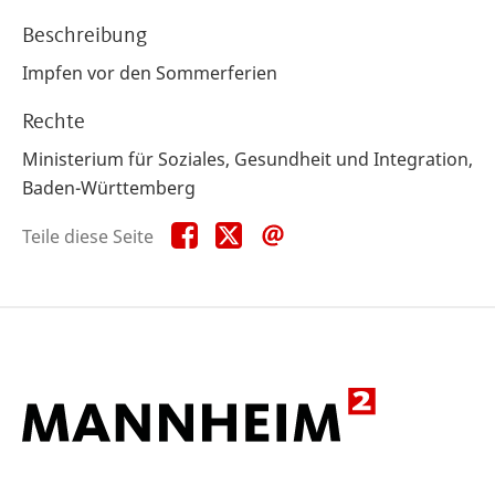
Beschreibung
Impfen vor den Sommerferien
Rechte
Ministerium für Soziales, Gesundheit und Integration,
Baden-Württemberg
Teile
Teile
Teile
Teile diese Seite
diese
diese
diese
Seite
Seite
Seite
auf
auf
per
Facebook
X
E-
Mail