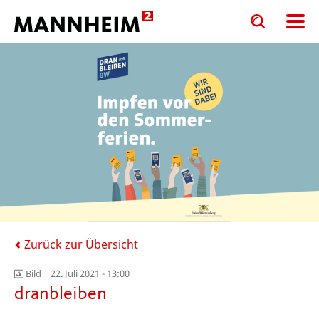
Toggle
Toggle
search
search
input
input
form
Zurück zur Übersicht
Bild |
22. Juli 2021 - 13:00
dranbleiben