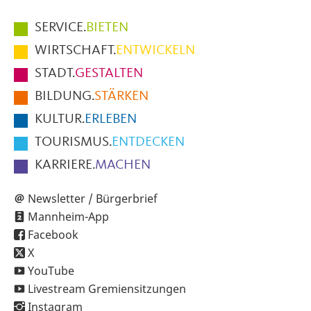
Hauptmenüpunkte
SERVICE.
BIETEN
im
WIRTSCHAFT.
ENTWICKELN
Fußbereich
STADT.
GESTALTEN
der
BILDUNG.
STÄRKEN
Seite
KULTUR.
ERLEBEN
TOURISMUS.
ENTDECKEN
KARRIERE.
MACHEN
Newsletter / Bürgerbrief
Mannheim-App
Facebook
X
YouTube
Livestream Gremiensitzungen
Instagram