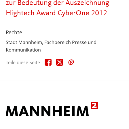
zur Bedeutung der Auszeichnung
Hightech Award CyberOne 2012
Rechte
Stadt Mannheim, Fachbereich Presse und
Kommunikation
Teile
Teile
Teile
Teile diese Seite
diese
diese
diese
Seite
Seite
Seite
auf
auf
per
Facebook
X
E-
Mail