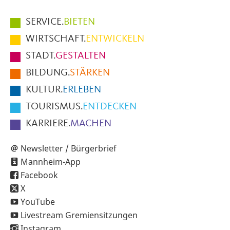
Hauptmenüpunkte
SERVICE.
BIETEN
im
WIRTSCHAFT.
ENTWICKELN
Fußbereich
STADT.
GESTALTEN
der
BILDUNG.
STÄRKEN
Seite
KULTUR.
ERLEBEN
TOURISMUS.
ENTDECKEN
KARRIERE.
MACHEN
Newsletter / Bürgerbrief
Mannheim-App
Facebook
X
YouTube
Livestream Gremiensitzungen
Instagram