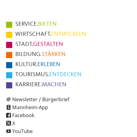
Hauptmenüpunkte
SERVICE.
BIETEN
im
WIRTSCHAFT.
ENTWICKELN
Fußbereich
STADT.
GESTALTEN
der
BILDUNG.
STÄRKEN
Seite
KULTUR.
ERLEBEN
TOURISMUS.
ENTDECKEN
KARRIERE.
MACHEN
Newsletter / Bürgerbrief
Mannheim-App
Facebook
X
YouTube