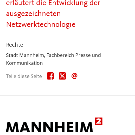
erläutert die Entwicklung der
ausgezeichneten
Netzwerktechnologie
Rechte
Stadt Mannheim, Fachbereich Presse und
Kommunikation
Teile
Teile
Teile
Teile diese Seite
diese
diese
diese
Seite
Seite
Seite
auf
auf
per
Facebook
X
E-
Mail