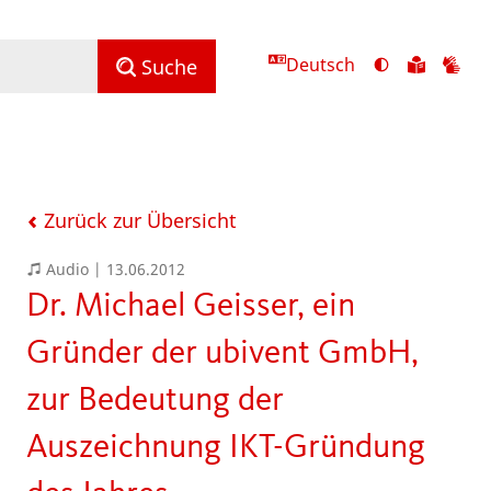
Deutsch
Ansicht
Zu
Zu
Suche
mit
den
de
hohem
Inhalte
Inh
Kontrast
in
in
umschalten
leichter
Geb
Sprach
Zurück zur Übersicht
Audio |
13.06.2012
Dr. Michael Geisser, ein
Gründer der ubivent GmbH,
zur Bedeutung der
Auszeichnung IKT-Gründung