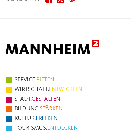
diese
diese
diese
Seite
Seite
Seite
auf
auf
per
Facebook
X
E-
Mail
Hauptmenüpunkte
SERVICE.
BIETEN
im
WIRTSCHAFT.
ENTWICKELN
Fußbereich
STADT.
GESTALTEN
der
BILDUNG.
STÄRKEN
Seite
KULTUR.
ERLEBEN
TOURISMUS.
ENTDECKEN