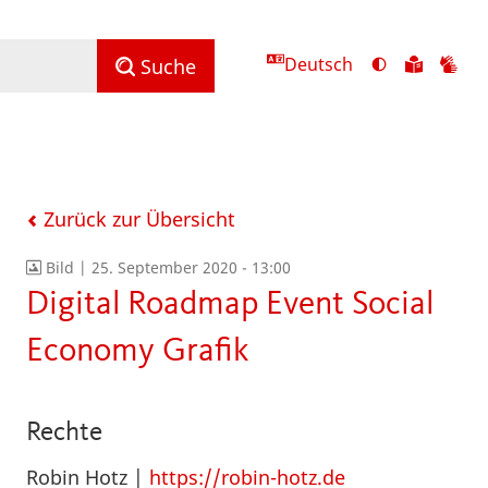
Deutsch
Ansicht
Zu
Zu
Suche
mit
den
de
hohem
Inhalte
Inh
Kontrast
in
in
umschalten
leichter
Geb
Sprach
Zurück zur Übersicht
Bild |
25. September 2020 - 13:00
Digital Roadmap Event Social
Economy Grafik
Rechte
Robin Hotz |
https://robin-hotz.de