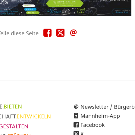
Teile
Teile
Teile
eile diese Seite
diese
diese
diese
Seite
Seite
Seite
auf
auf
per
Facebook
X
E-
Mail
üpunkte
Newsletter / Bürgerb
E.
BIETEN
Mannheim-App
CHAFT.
ENTWICKELN
h
Facebook
GESTALTEN
X