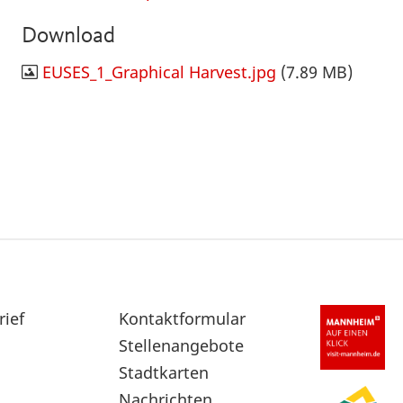
Download
EUSES_1_Graphical Harvest.jpg
(7.89 MB)
rief
Sekundärnavigation
Kontaktformular
im
Stellenangebote
Fußbereich
Stadtkarten
Nachrichten