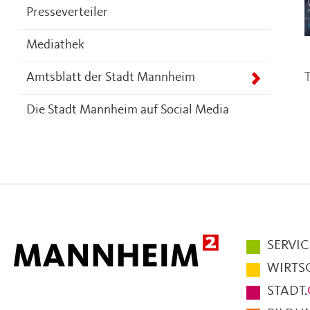
Presseverteiler
Mediathek
T
Amtsblatt der Stadt Mannheim
Die Stadt Mannheim auf Social Media
Hauptmen
SERVIC
im
WIRTS
Fußbereic
STADT.
der