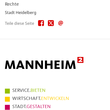
Rechte
Stadt Heidelberg
Teile
Teile
Teile
Teile diese Seite
diese
diese
diese
Seite
Seite
Seite
auf
auf
per
Facebook
X
E-
Mail
Hauptmenüpunkte
SERVICE.
BIETEN
im
WIRTSCHAFT.
ENTWICKELN
Fußbereich
STADT.
GESTALTEN
der