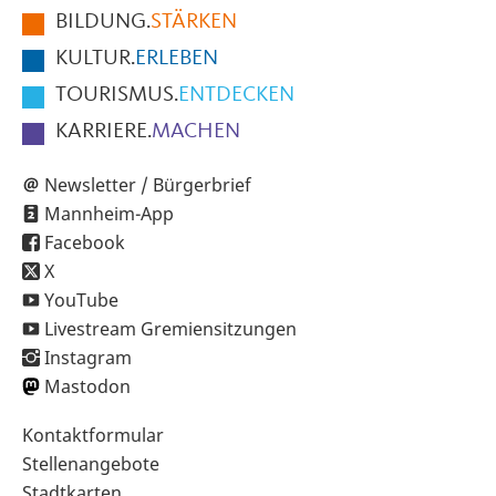
BILDUNG.
STÄRKEN
Seite
KULTUR.
ERLEBEN
TOURISMUS.
ENTDECKEN
KARRIERE.
MACHEN
Newsletter / Bürgerbrief
Mannheim-App
Facebook
X
YouTube
Livestream Gremiensitzungen
Instagram
Mastodon
Sekundärnavigation
Kontaktformular
im
Stellenangebote
Fußbereich
Stadtkarten