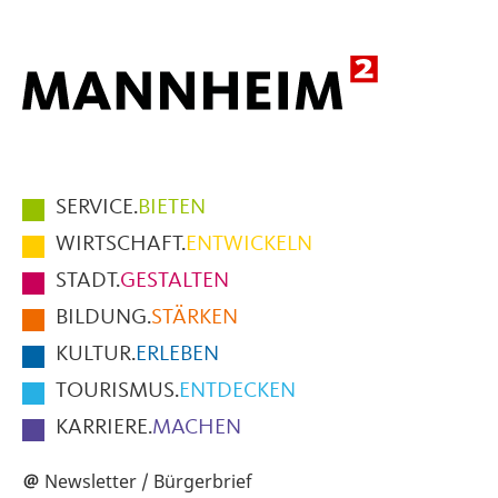
Hauptmenüpunkte
SERVICE.
BIETEN
im
WIRTSCHAFT.
ENTWICKELN
Fußbereich
STADT.
GESTALTEN
der
BILDUNG.
STÄRKEN
Seite
KULTUR.
ERLEBEN
TOURISMUS.
ENTDECKEN
KARRIERE.
MACHEN
Newsletter / Bürgerbrief