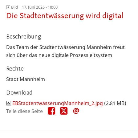
Bild |
17. Juni 2026 - 10:00
Die Stadtentwässerung wird digital
Beschreibung
Das Team der Stadtentwässerung Mannheim freut
sich über das neue digitale Prozessleitsystem
Rechte
Stadt Mannheim
Download
EBStadtentwässerungMannheim_2.jpg
(2.81 MB)
Teile
Teile
Teile
Teile diese Seite
diese
diese
diese
Seite
Seite
Seite
auf
auf
per
Facebook
X
E-
Mail