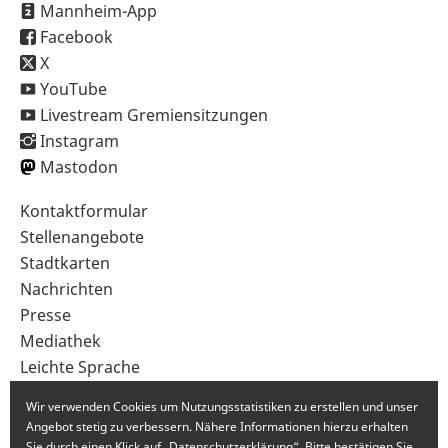
Mannheim-App
Facebook
X
YouTube
Livestream Gremiensitzungen
Instagram
Mastodon
Sekundärnavigation
Kontaktformular
im
Stellenangebote
Fußbereich
Stadtkarten
Nachrichten
Presse
Mediathek
Leichte Sprache
Gebärdensprache
Wir verwenden Cookies um Nutzungsstatistiken zu erstellen und unser
Angebot stetig zu verbessern. Nähere Informationen hierzu erhalten
Sie durch einen Klick auf „Datenschutzerklärung“. Bitte bestätigen Sie,