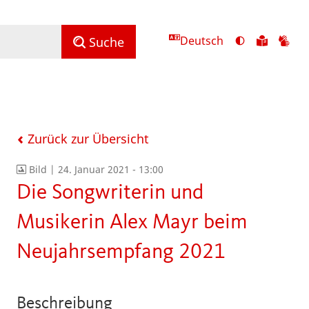
Deutsch
Ansicht
Zu
Zu
Suche
mit
den
de
hohem
Inhalte
Inh
Kontrast
in
in
umschalten
leichter
Geb
Sprach
Zurück zur Übersicht
Bild |
24. Januar 2021 - 13:00
Die Songwriterin und
Musikerin Alex Mayr beim
Neujahrsempfang 2021
Beschreibung