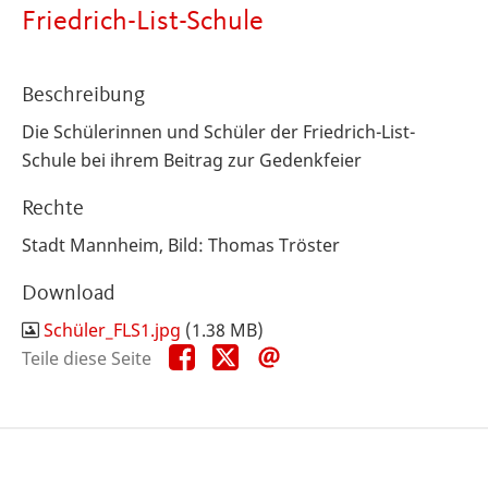
Friedrich-List-Schule
Beschreibung
Die Schülerinnen und Schüler der Friedrich-List-
Schule bei ihrem Beitrag zur Gedenkfeier
Rechte
Stadt Mannheim, Bild: Thomas Tröster
Download
Schüler_FLS1.jpg
(1.38 MB)
Teile
Teile
Teile
Teile diese Seite
diese
diese
diese
Seite
Seite
Seite
auf
auf
per
Facebook
X
E-
Mail