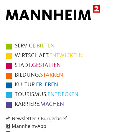
Hauptmenüpunkte
SERVICE.
BIETEN
im
WIRTSCHAFT.
ENTWICKELN
Fußbereich
STADT.
GESTALTEN
der
BILDUNG.
STÄRKEN
Seite
KULTUR.
ERLEBEN
TOURISMUS.
ENTDECKEN
KARRIERE.
MACHEN
Newsletter / Bürgerbrief
Mannheim-App