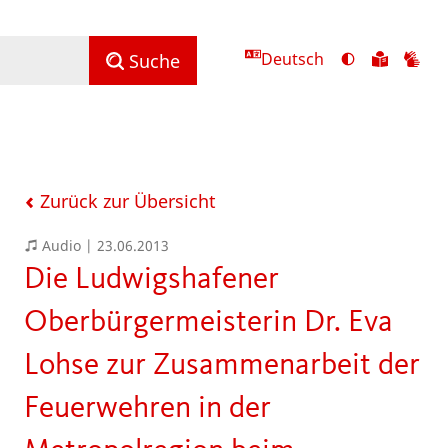
Deutsch
Ansicht
Zu
Zu
Suche
mit
den
de
hohem
Inhalte
Inh
Kontrast
in
in
umschalten
leichter
Geb
Sprach
Zurück zur Übersicht
Audio |
23.06.2013
Die Ludwigshafener
Oberbürgermeisterin Dr. Eva
Lohse zur Zusammenarbeit der
Feuerwehren in der