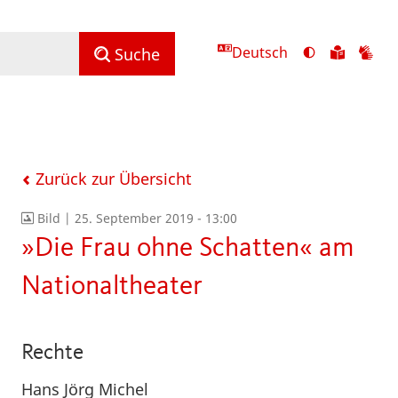
Deutsch
Ansicht
Zu
Zu
Suche
mit
den
de
hohem
Inhalte
Inh
Kontrast
in
in
umschalten
leichter
Geb
Sprach
Zurück zur Übersicht
Bild |
25. September 2019 - 13:00
»Die Frau ohne Schatten« am
Nationaltheater
Rechte
Hans Jörg Michel