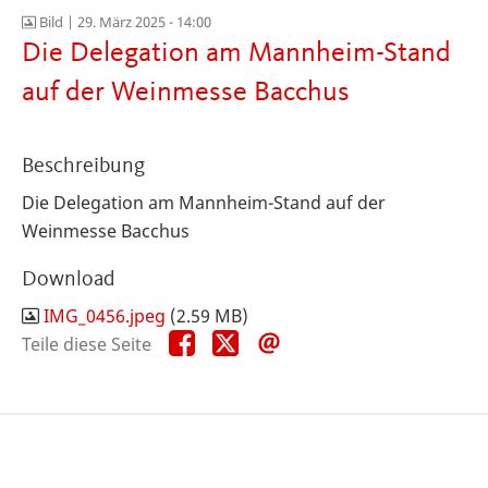
Bild |
29. März 2025 - 14:00
Die Delegation am Mannheim-Stand
auf der Weinmesse Bacchus
Beschreibung
Die Delegation am Mannheim-Stand auf der
Weinmesse Bacchus
Download
IMG_0456.jpeg
(2.59 MB)
Teile
Teile
Teile
Teile diese Seite
diese
diese
diese
Seite
Seite
Seite
auf
auf
per
Facebook
X
E-
Mail