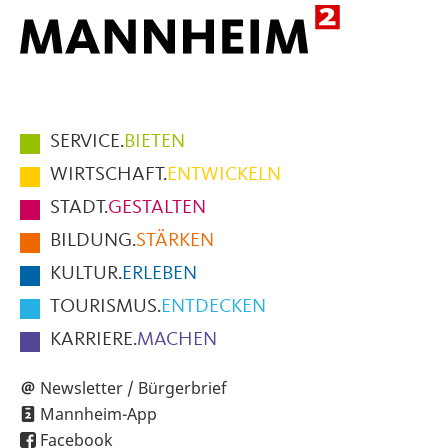
Hauptmenüpunkte
SERVICE.
BIETEN
im
WIRTSCHAFT.
ENTWICKELN
Fußbereich
STADT.
GESTALTEN
der
BILDUNG.
STÄRKEN
Seite
KULTUR.
ERLEBEN
TOURISMUS.
ENTDECKEN
KARRIERE.
MACHEN
Newsletter / Bürgerbrief
Mannheim-App
Facebook