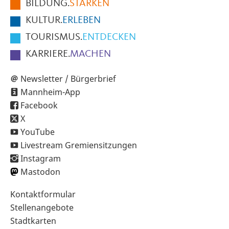
BILDUNG.
STÄRKEN
Seite
KULTUR.
ERLEBEN
TOURISMUS.
ENTDECKEN
KARRIERE.
MACHEN
Newsletter / Bürgerbrief
Mannheim-App
Facebook
X
YouTube
Livestream Gremiensitzungen
Instagram
Mastodon
Sekundärnavigation
Kontaktformular
im
Stellenangebote
Fußbereich
Stadtkarten