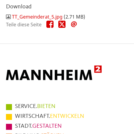
Download
TT_Gemeinderat_5.jpg
(2.71 MB)
Teile
Teile
Teile
Teile diese Seite
diese
diese
diese
Seite
Seite
Seite
auf
auf
per
Facebook
X
E-
Mail
Hauptmenüpunkte
SERVICE.
BIETEN
im
WIRTSCHAFT.
ENTWICKELN
Fußbereich
STADT.
GESTALTEN
der