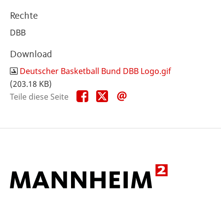
Rechte
DBB
Download
Deutscher Basketball Bund DBB Logo.gif
(203.18 KB)
Teile
Teile
Teile
Teile diese Seite
diese
diese
diese
Seite
Seite
Seite
auf
auf
per
Facebook
X
E-
Mail