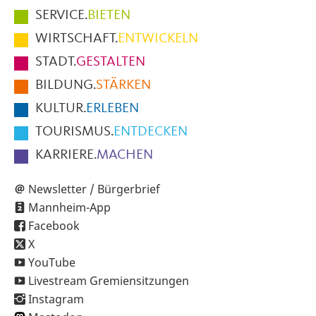
Hauptmenüpunkte
SERVICE.
BIETEN
im
WIRTSCHAFT.
ENTWICKELN
Fußbereich
STADT.
GESTALTEN
der
BILDUNG.
STÄRKEN
Seite
KULTUR.
ERLEBEN
TOURISMUS.
ENTDECKEN
KARRIERE.
MACHEN
Newsletter / Bürgerbrief
Mannheim-App
Facebook
X
YouTube
Livestream Gremiensitzungen
Instagram