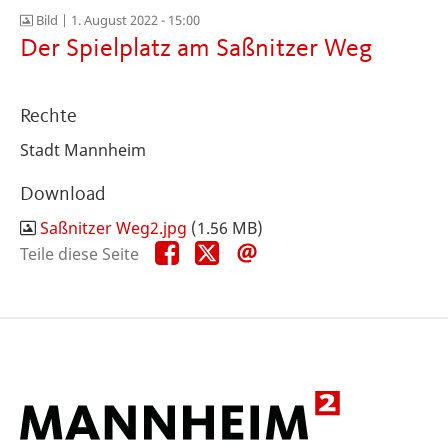
Bild |
1. August 2022 - 15:00
Der Spielplatz am Saßnitzer Weg
Rechte
Stadt Mannheim
Download
Saßnitzer Weg2.jpg
(1.56 MB)
Teile
Teile
Teile
Teile diese Seite
diese
diese
diese
Seite
Seite
Seite
auf
auf
per
Facebook
X
E-
Mail