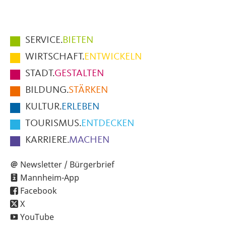
Hauptmenüpunkte
SERVICE.
BIETEN
im
WIRTSCHAFT.
ENTWICKELN
Fußbereich
STADT.
GESTALTEN
der
BILDUNG.
STÄRKEN
Seite
KULTUR.
ERLEBEN
TOURISMUS.
ENTDECKEN
KARRIERE.
MACHEN
Newsletter / Bürgerbrief
Mannheim-App
Facebook
X
YouTube