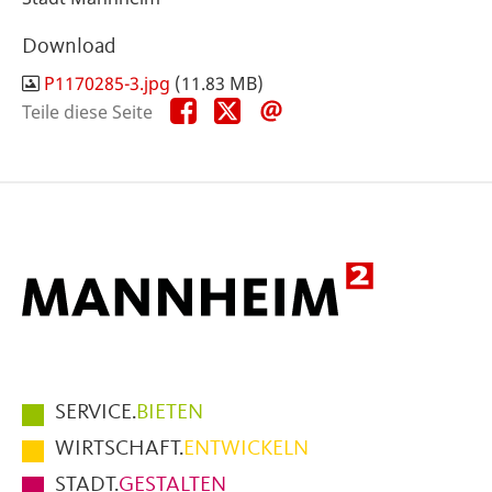
Download
P1170285-3.jpg
(11.83 MB)
Teile
Teile
Teile
Teile diese Seite
diese
diese
diese
Seite
Seite
Seite
auf
auf
per
Facebook
X
E-
Mail
Hauptmenüpunkte
SERVICE.
BIETEN
im
WIRTSCHAFT.
ENTWICKELN
Fußbereich
STADT.
GESTALTEN