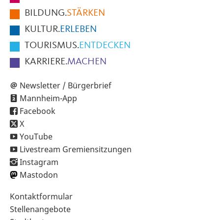
der
BILDUNG.
STÄRKEN
Seite
KULTUR.
ERLEBEN
TOURISMUS.
ENTDECKEN
KARRIERE.
MACHEN
Newsletter / Bürgerbrief
Mannheim-App
Facebook
X
YouTube
Livestream Gremiensitzungen
Instagram
Mastodon
Sekundärnavigation
Kontaktformular
im
Stellenangebote