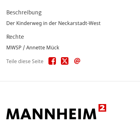
Beschreibung
Der Kinderweg in der Neckarstadt-West
Rechte
MWSP / Annette Mück
Teile
Teile
Teile
Teile diese Seite
diese
diese
diese
Seite
Seite
Seite
auf
auf
per
Facebook
X
E-
Mail