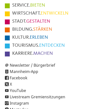
Hauptmenüpunkte
SERVICE.
BIETEN
im
WIRTSCHAFT.
ENTWICKELN
Fußbereich
STADT.
GESTALTEN
der
BILDUNG.
STÄRKEN
Seite
KULTUR.
ERLEBEN
TOURISMUS.
ENTDECKEN
KARRIERE.
MACHEN
Newsletter / Bürgerbrief
Mannheim-App
Facebook
X
YouTube
Livestream Gremiensitzungen
Instagram