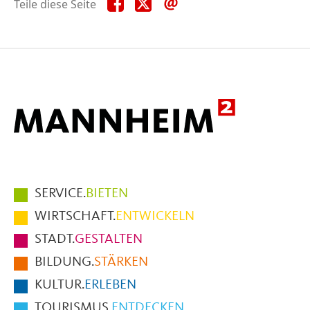
Teile
Teile
Teile
Teile diese Seite
diese
diese
diese
Seite
Seite
Seite
auf
auf
per
Facebook
X
E-
Mail
Hauptmenüpunkte
SERVICE.
BIETEN
im
WIRTSCHAFT.
ENTWICKELN
Fußbereich
STADT.
GESTALTEN
der
BILDUNG.
STÄRKEN
Seite
KULTUR.
ERLEBEN
TOURISMUS.
ENTDECKEN